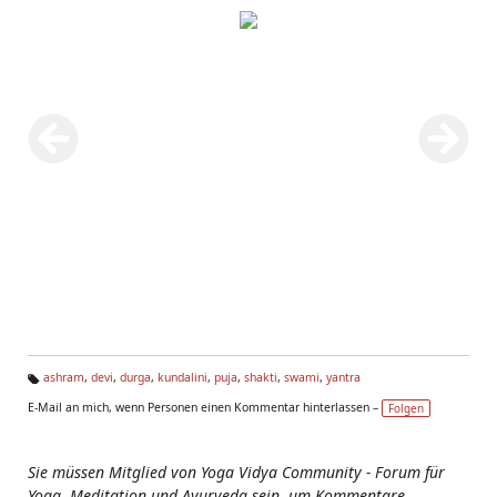
ashram
,
devi
,
durga
,
kundalini
,
puja
,
shakti
,
swami
,
yantra
Ta
E-Mail an mich, wenn Personen einen Kommentar hinterlassen –
Folgen
g
s:
Sie müssen Mitglied von Yoga Vidya Community - Forum für
Yoga, Meditation und Ayurveda sein, um Kommentare