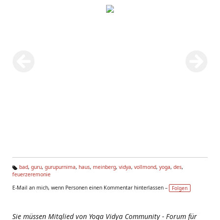
bad
,
guru
,
gurupurnima
,
haus
,
meinberg
,
vidya
,
vollmond
,
yoga
,
des
,
feuerzeremonie
Ta
g
E-Mail an mich, wenn Personen einen Kommentar hinterlassen –
Folgen
s:
Sie müssen Mitglied von Yoga Vidya Community - Forum für