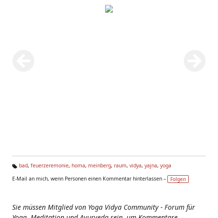
bad
,
feuerzeremonie
,
homa
,
meinberg
,
raum
,
vidya
,
yajna
,
yoga
Ta
E-Mail an mich, wenn Personen einen Kommentar hinterlassen –
Folgen
g
s:
Sie müssen Mitglied von Yoga Vidya Community - Forum für
Yoga, Meditation und Ayurveda sein, um Kommentare