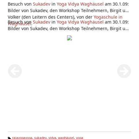
Besuch von
Sukadev
in
Yoga Vidya Waghäusel
am 30.1.09:
Bilder von Sukadev, den Workshop Teilnehmern, Birgit und
Volker (den Leitern des Centers), von der
Yogaschule in
Besuch von
Sukadev
in
Yoga Vidya Waghäusel
am 30.1.09:
Waghäusel
.
Bilder von Sukadev, den Workshop Teilnehmern, Birgit und
Volker (den Leitern des Centers), von der
Yogaschule in
Waghäusel
.
rajayogayoga
,
sukadev
,
vidya
,
waghäusel
,
yoga