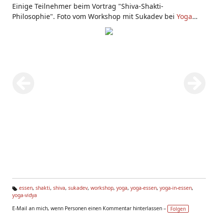
Einige Teilnehmer beim Vortrag "Shiva-Shakti-
Philosophie". Foto vom Workshop mit Sukadev bei
Yoga
Vidya Essen
essen
,
shakti
,
shiva
,
sukadev
,
workshop
,
yoga
,
yoga-essen
,
yoga-in-essen
,
yoga-vidya
Ta
g
E-Mail an mich, wenn Personen einen Kommentar hinterlassen –
Folgen
s: