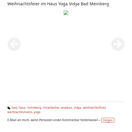
Weihnachtsfeier im Haus Yoga Vidya Bad Meinberg
bad
,
haus
,
meinberg
,
mitarbeiter
,
sevakas
,
vidya
,
weihnachtsfeier
,
weihnachtsmann
,
yoga
Ta
g
E-Mail an mich, wenn Personen einen Kommentar hinterlassen –
Folgen
s: