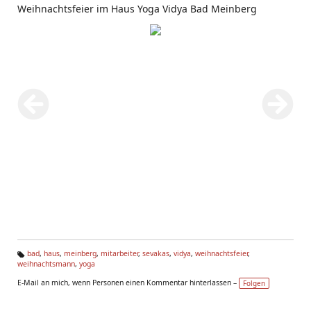
Weihnachtsfeier im Haus Yoga Vidya Bad Meinberg
bad
,
haus
,
meinberg
,
mitarbeiter
,
sevakas
,
vidya
,
weihnachtsfeier
,
weihnachtsmann
,
yoga
Ta
g
E-Mail an mich, wenn Personen einen Kommentar hinterlassen –
Folgen
s: