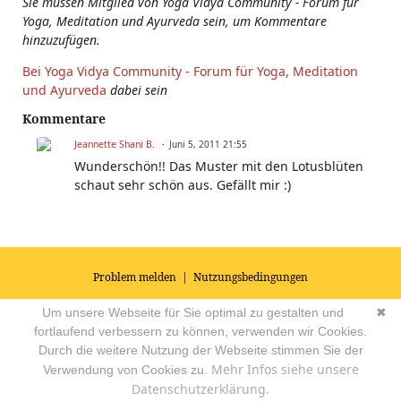
Sie müssen Mitglied von Yoga Vidya Community - Forum für
Yoga, Meditation und Ayurveda sein, um Kommentare
hinzuzufügen.
Bei Yoga Vidya Community - Forum für Yoga, Meditation
und Ayurveda
dabei sein
Kommentare
Jeannette Shani B.
Juni 5, 2011 21:55
Wunderschön!! Das Muster mit den Lotusblüten
schaut sehr schön aus. Gefällt mir :)
Problem melden
|
Nutzungsbedingungen
© 2026
Impressum
|
Datenschutz
|
AGB's
| Yoga Vidya Community -
Um unsere Webseite für Sie optimal zu gestalten und
✖
Forum für Yoga, Meditation und Ayurveda
Powered by
fortlaufend verbessern zu können, verwenden wir Cookies.
Durch die weitere Nutzung der Webseite stimmen Sie der
Mehr Infos siehe unsere
Verwendung von Cookies zu.
Datenschutzerklärung.