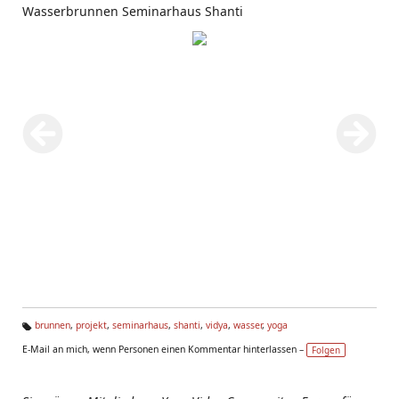
Wasserbrunnen Seminarhaus Shanti
brunnen
,
projekt
,
seminarhaus
,
shanti
,
vidya
,
wasser
,
yoga
Ta
E-Mail an mich, wenn Personen einen Kommentar hinterlassen –
Folgen
g
s: