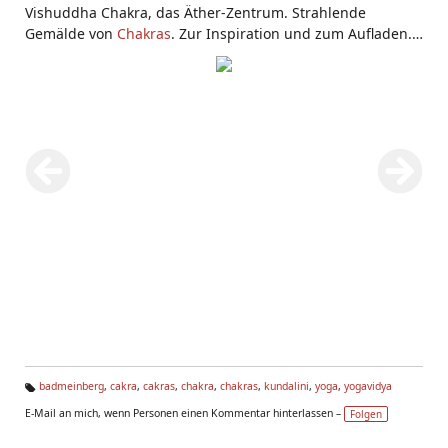
Vishuddha Chakra, das Äther-Zentrum. Strahlende
Gemälde von
Chakras
. Zur Inspiration und zum Aufladen.
Aus dem
Haus Yoga Vidya Bad Meinberg
. Gemalt von
Sharada Steffens, Yogalehrerin und Seminarleiterin bei
Yoga Vidya
. Chakra-Bilder werden oft in
Kundalini Yoga
Seminaren
eingesetzt. Mehr infos unter
www.yoga-
vidya.de
badmeinberg
,
cakra
,
cakras
,
chakra
,
chakras
,
kundalini
,
yoga
,
yogavidya
Ta
E-Mail an mich, wenn Personen einen Kommentar hinterlassen –
Folgen
g
s: