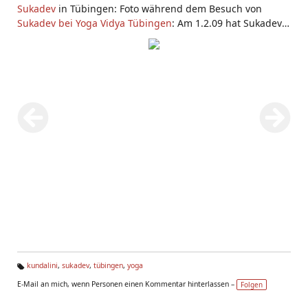
Sukadev
in Tübingen: Foto während dem Besuch von
Sukadev bei
Yoga Vidya Tübingen
: Am 1.2.09 hat Sukadev
in Pfäffingen bei Tübingen einen
Kundalini Yoga
Workshop
und Satsang gegeben.
kundalini
,
sukadev
,
tübingen
,
yoga
Ta
E-Mail an mich, wenn Personen einen Kommentar hinterlassen –
Folgen
g
s: