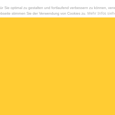
r Sie optimal zu gestalten und fortlaufend verbessern zu können, ver
Mehr Infos sieh
ebseite stimmen Sie der Verwendung von Cookies zu.