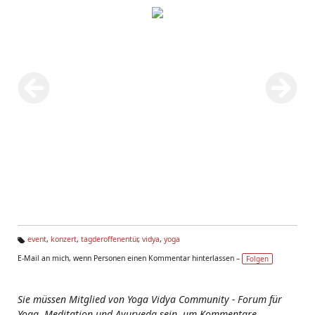
event
,
konzert
,
tagderoffenentür
,
vidya
,
yoga
Ta
E-Mail an mich, wenn Personen einen Kommentar hinterlassen –
Folgen
g
s:
Sie müssen Mitglied von Yoga Vidya Community - Forum für
Yoga, Meditation und Ayurveda sein, um Kommentare