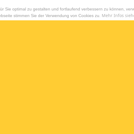
r Sie optimal zu gestalten und fortlaufend verbessern zu können, ver
Mehr Infos sieh
ebseite stimmen Sie der Verwendung von Cookies zu.