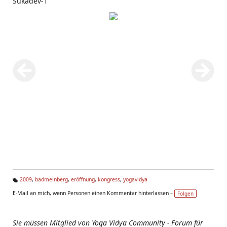
Sukadev-1
2009
,
badmeinberg
,
eröffnung
,
kongress
,
yogavidya
Ta
E-Mail an mich, wenn Personen einen Kommentar hinterlassen –
Folgen
g
s:
Sie müssen Mitglied von Yoga Vidya Community - Forum für