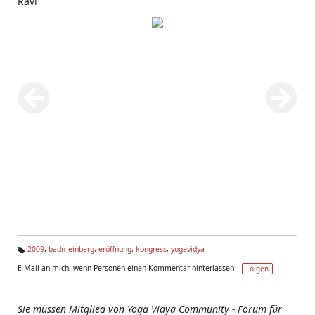
Ravi
2009
,
badmeinberg
,
eröffnung
,
kongress
,
yogavidya
Ta
E-Mail an mich, wenn Personen einen Kommentar hinterlassen –
Folgen
g
s:
Sie müssen Mitglied von Yoga Vidya Community - Forum für