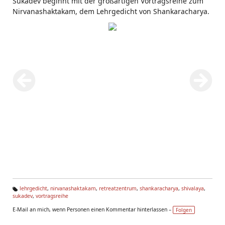
Sukadev beginnt mit der großartigen Vortragsreihe zum
Nirvanashaktakam, dem Lehrgedicht von Shankaracharya.
lehrgedicht
,
nirvanashaktakam
,
retreatzentrum
,
shankaracharya
,
shivalaya
,
sukadev
,
vortragsreihe
Ta
g
E-Mail an mich, wenn Personen einen Kommentar hinterlassen –
Folgen
s: