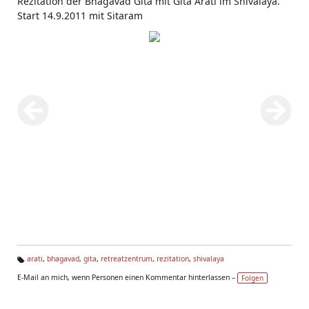
Rezitation der Bhagavad Gita mit Gita Arati im Shivalaya.
Start 14.9.2011 mit Sitaram
arati
,
bhagavad
,
gita
,
retreatzentrum
,
rezitation
,
shivalaya
Ta
E-Mail an mich, wenn Personen einen Kommentar hinterlassen –
Folgen
g
s: