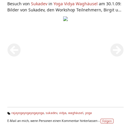
Besuch von
Sukadev
in
Yoga Vidya Waghäusel
am 30.1.09:
Bilder von Sukadev, den Workshop Teilnehmern, Birgit und
Volker (den Leitern des Centers), von der
Yogaschule in
Waghäusel
.
rajayogayogayogayoga
,
sukadev
,
vidya
,
waghäusel
,
yoga
Ta
E-Mail an mich, wenn Personen einen Kommentar hinterlassen –
Folgen
g
s: