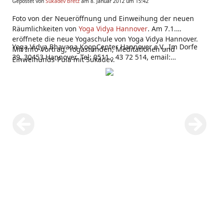
Gepostet von
Sukadev Bretz
am 8. Januar 2012 um 15:42
Foto von der Neueröffnung und Einweihung der neuen
Räumlichkeiten von
Yoga Vidya Hannover
. Am 7.1.
eröffnete die neue Yogaschule von Yoga Vidya Hannover.
Yoga Vidya Bhavana KoopCenter Hannover e.V., Im Dorfe
Mit Info-Vortrag, Yogastunden, Meditationen und
39, 30453 Hannover, Tel: 0511 - 43 72 514, email:
Einweihungs-Puja mit Sukadev.
hannover(at)yoga-vidya.de