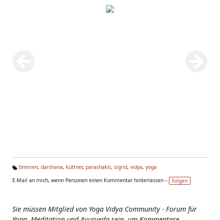
bremen
,
darshana
,
küttner
,
parashakti
,
sigrid
,
vidya
,
yoga
Ta
E-Mail an mich, wenn Personen einen Kommentar hinterlassen –
Folgen
g
s:
Sie müssen Mitglied von Yoga Vidya Community - Forum für
Yoga, Meditation und Ayurveda sein, um Kommentare