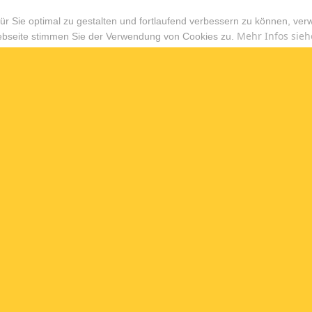
r Sie optimal zu gestalten und fortlaufend verbessern zu können, ver
Mehr Infos sieh
ebseite stimmen Sie der Verwendung von Cookies zu.