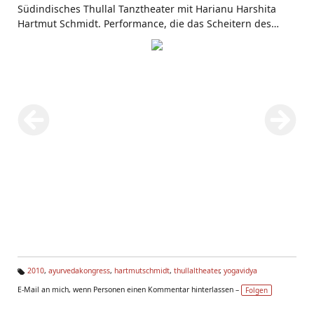
Südindisches Thullal Tanztheater mit Harianu Harshita
Hartmut Schmidt. Performance, die das Scheitern des
Helden Bhima zeigt. Aufnahmen aus dem Haus Yoga Vidya
Bad Meinberg 2010.
www.yoga-vidya.de
2010
,
ayurvedakongress
,
hartmutschmidt
,
thullaltheater
,
yogavidya
Ta
E-Mail an mich, wenn Personen einen Kommentar hinterlassen –
Folgen
g
s: