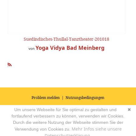
Suedindisches-Thullal-Tanztheater-201018
Yoga Vidya Bad Meinberg
von
R
SS
Problem melden
|
Nutzungsbedingungen
© 2026
Impressum
|
Datenschutz
|
AGB's
| Yoga Vidya Community -
Um unsere Webseite für Sie optimal zu gestalten und
✖
Forum für Yoga, Meditation und Ayurveda
Powered by
fortlaufend verbessern zu können, verwenden wir Cookies.
Durch die weitere Nutzung der Webseite stimmen Sie der
Mehr Infos siehe unsere
Verwendung von Cookies zu.
Datenschutzerklärung.