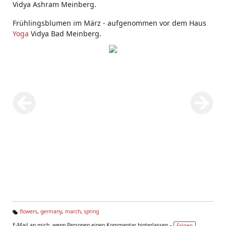
Vidya Ashram Meinberg.
Frühlingsblumen im März - aufgenommen vor dem Haus
Yoga
Vidya Bad Meinberg.
flowers
,
germany
,
march
,
spring
Ta
E-Mail an mich, wenn Personen einen Kommentar hinterlassen –
Folgen