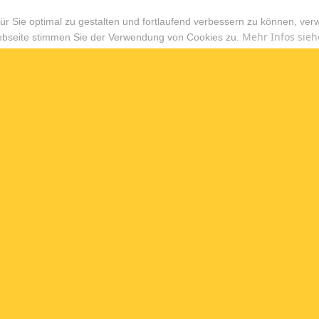
r Sie optimal zu gestalten und fortlaufend verbessern zu können, ver
Mehr Infos sieh
ebseite stimmen Sie der Verwendung von Cookies zu.