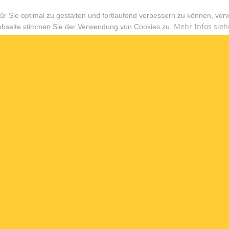
r Sie optimal zu gestalten und fortlaufend verbessern zu können, ver
Mehr Infos sieh
ebseite stimmen Sie der Verwendung von Cookies zu.