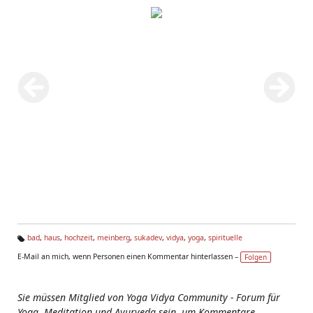
bad
,
haus
,
hochzeit
,
meinberg
,
sukadev
,
vidya
,
yoga
,
spirituelle
Ta
E-Mail an mich, wenn Personen einen Kommentar hinterlassen –
Folgen
g
s:
Sie müssen Mitglied von Yoga Vidya Community - Forum für
Yoga, Meditation und Ayurveda sein, um Kommentare