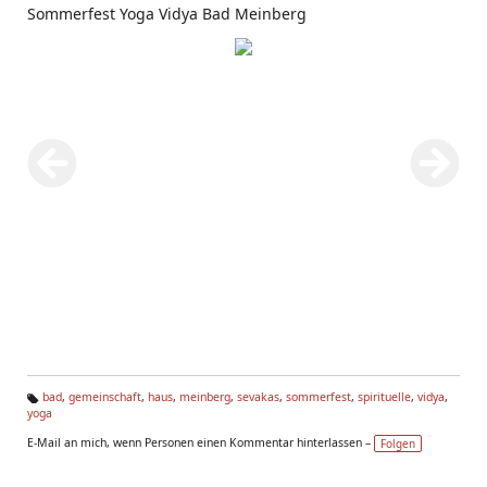
Sommerfest Yoga Vidya Bad Meinberg
bad
,
gemeinschaft
,
haus
,
meinberg
,
sevakas
,
sommerfest
,
spirituelle
,
vidya
,
yoga
Ta
g
E-Mail an mich, wenn Personen einen Kommentar hinterlassen –
Folgen
s: