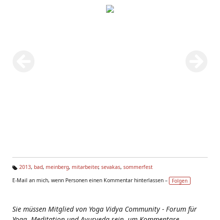
2013
,
bad
,
meinberg
,
mitarbeiter
,
sevakas
,
sommerfest
Ta
E-Mail an mich, wenn Personen einen Kommentar hinterlassen –
Folgen
g
s:
Sie müssen Mitglied von Yoga Vidya Community - Forum für
Yoga, Meditation und Ayurveda sein, um Kommentare