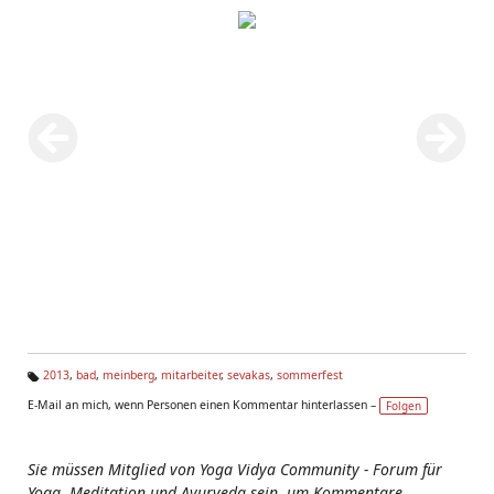
2013
,
bad
,
meinberg
,
mitarbeiter
,
sevakas
,
sommerfest
Ta
E-Mail an mich, wenn Personen einen Kommentar hinterlassen –
Folgen
g
s:
Sie müssen Mitglied von Yoga Vidya Community - Forum für
Yoga, Meditation und Ayurveda sein, um Kommentare