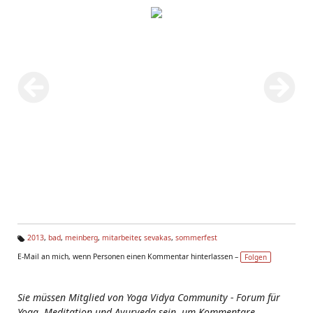
2013
,
bad
,
meinberg
,
mitarbeiter
,
sevakas
,
sommerfest
Ta
E-Mail an mich, wenn Personen einen Kommentar hinterlassen –
Folgen
g
s:
Sie müssen Mitglied von Yoga Vidya Community - Forum für
Yoga, Meditation und Ayurveda sein, um Kommentare