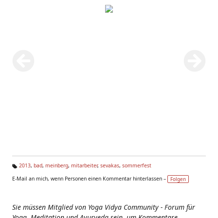
2013
,
bad
,
meinberg
,
mitarbeiter
,
sevakas
,
sommerfest
Ta
E-Mail an mich, wenn Personen einen Kommentar hinterlassen –
Folgen
g
s:
Sie müssen Mitglied von Yoga Vidya Community - Forum für
Yoga, Meditation und Ayurveda sein, um Kommentare