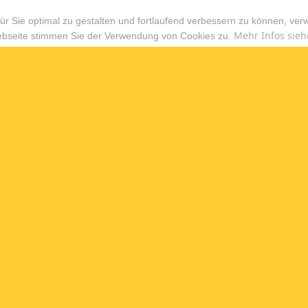
r Sie optimal zu gestalten und fortlaufend verbessern zu können, ver
Mehr Infos sieh
ebseite stimmen Sie der Verwendung von Cookies zu.