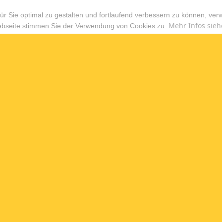
r Sie optimal zu gestalten und fortlaufend verbessern zu können, ver
Mehr Infos sieh
ebseite stimmen Sie der Verwendung von Cookies zu.