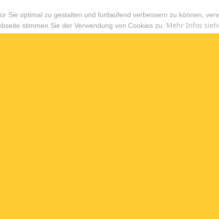
r Sie optimal zu gestalten und fortlaufend verbessern zu können, ver
Mehr Infos sieh
ebseite stimmen Sie der Verwendung von Cookies zu.