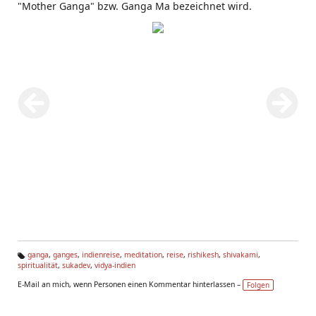
"Mother Ganga" bzw. Ganga Ma bezeichnet wird.
ganga
,
ganges
,
indienreise
,
meditation
,
reise
,
rishikesh
,
shivakami
,
spiritualität
,
sukadev
,
vidya-indien
Ta
g
E-Mail an mich, wenn Personen einen Kommentar hinterlassen –
Folgen
s: