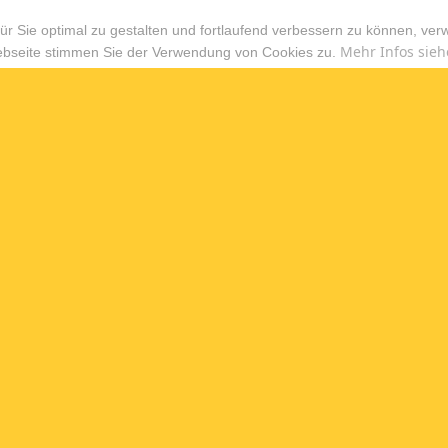
r Sie optimal zu gestalten und fortlaufend verbessern zu können, ver
Mehr Infos sieh
ebseite stimmen Sie der Verwendung von Cookies zu.