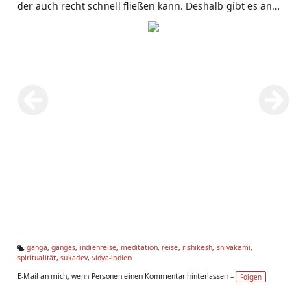
der auch recht schnell fließen kann. Deshalb gibt es an
den ghats oft Ketten, um ein Abtreiben der Badenden zu
verhindern.
ganga
,
ganges
,
indienreise
,
meditation
,
reise
,
rishikesh
,
shivakami
,
spiritualität
,
sukadev
,
vidya-indien
Ta
g
E-Mail an mich, wenn Personen einen Kommentar hinterlassen –
Folgen
s: