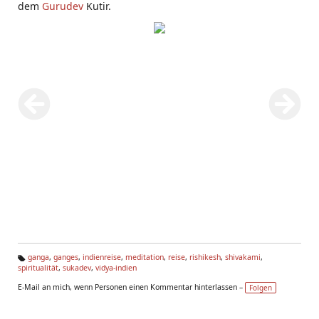
dem
Gurudev
Kutir.
ganga
,
ganges
,
indienreise
,
meditation
,
reise
,
rishikesh
,
shivakami
,
spiritualität
,
sukadev
,
vidya-indien
Ta
g
E-Mail an mich, wenn Personen einen Kommentar hinterlassen –
Folgen
s: