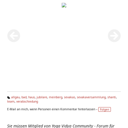
allgäu
,
bad
,
haus
,
jubilare
,
meinberg
,
sevakas
,
sevakaversammlung
,
shanti
,
team
,
verabschiedung
Ta
g
E-Mail an mich, wenn Personen einen Kommentar hinterlassen –
Folgen
s:
Sie müssen Mitglied von Yoga Vidya Community - Forum für