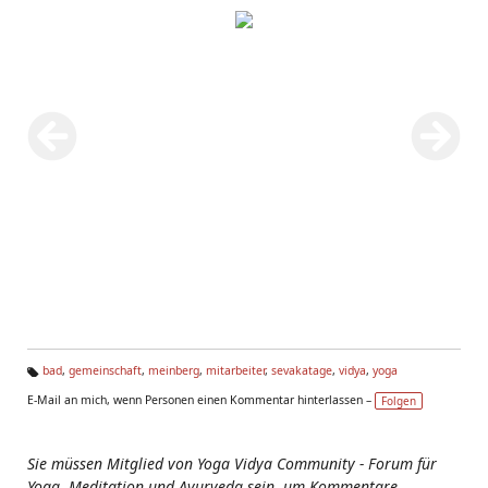
bad
,
gemeinschaft
,
meinberg
,
mitarbeiter
,
sevakatage
,
vidya
,
yoga
Ta
E-Mail an mich, wenn Personen einen Kommentar hinterlassen –
Folgen
g
s:
Sie müssen Mitglied von Yoga Vidya Community - Forum für
Yoga, Meditation und Ayurveda sein, um Kommentare