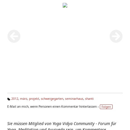
2012
,
märz
,
projekt
,
schweigegarten
,
seminarhaus
,
shanti
Ta
E-Mail an mich, wenn Personen einen Kommentar hinterlassen –
Folgen
g
s:
Sie müssen Mitglied von Yoga Vidya Community - Forum für
Yoga, Meditation und Ayurveda sein, um Kommentare