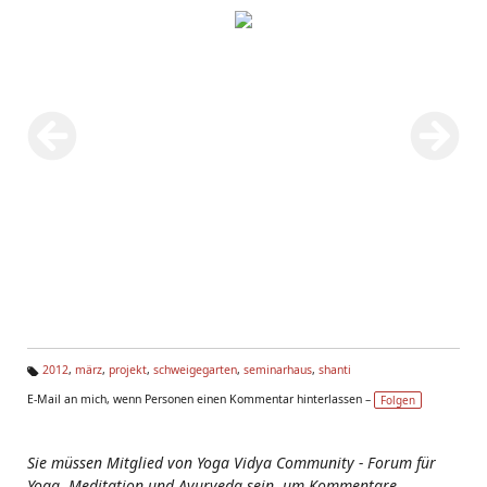
2012
,
märz
,
projekt
,
schweigegarten
,
seminarhaus
,
shanti
Ta
E-Mail an mich, wenn Personen einen Kommentar hinterlassen –
Folgen
g
s:
Sie müssen Mitglied von Yoga Vidya Community - Forum für
Yoga, Meditation und Ayurveda sein, um Kommentare