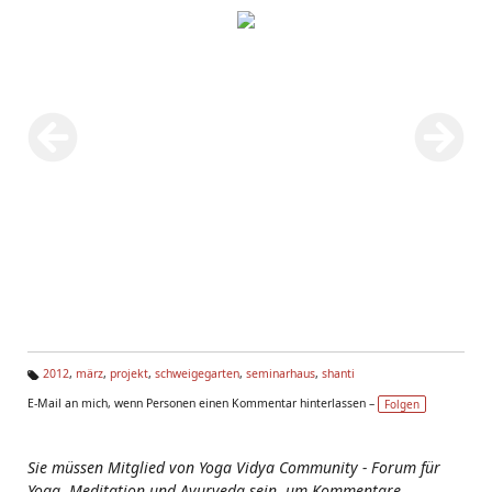
2012
,
märz
,
projekt
,
schweigegarten
,
seminarhaus
,
shanti
Ta
E-Mail an mich, wenn Personen einen Kommentar hinterlassen –
Folgen
g
s:
Sie müssen Mitglied von Yoga Vidya Community - Forum für
Yoga, Meditation und Ayurveda sein, um Kommentare