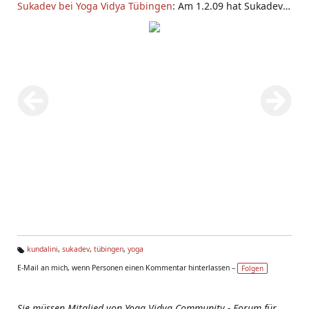
Sukadev bei
Yoga Vidya Tübingen
: Am 1.2.09 hat Sukadev
in Pfäffingen bei Tübingen einen
Kundalini Yoga
Workshop
und Satsang gegeben.
kundalini
,
sukadev
,
tübingen
,
yoga
Ta
E-Mail an mich, wenn Personen einen Kommentar hinterlassen –
Folgen
g
s:
Sie müssen Mitglied von Yoga Vidya Community - Forum für