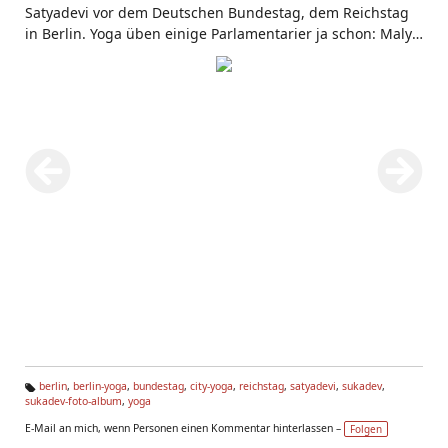
Satyadevi vor dem Deutschen Bundestag, dem Reichstag
in Berlin. Yoga üben einige Parlamentarier ja schon: Maly
von
Yoga Vidya Berlin
unterrichtet da regelmäßig. Hoffen
wir, dass das zum Frieden beiträgt. Übrigens: Jeden Januar
beginnt bei Yoga Vidya eine
Yogalehrer Ausbildung in
Berlin
berlin
,
berlin-yoga
,
bundestag
,
city-yoga
,
reichstag
,
satyadevi
,
sukadev
,
sukadev-foto-album
,
yoga
Ta
g
E-Mail an mich, wenn Personen einen Kommentar hinterlassen –
Folgen
s: