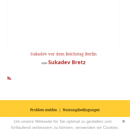
Sukadev vor dem Reichstag Berlin
Sukadev Bretz
von
R
SS
Problem melden
|
Nutzungsbedingungen
© 2026
Impressum
|
Datenschutz
|
AGB's
| Yoga Vidya Community -
Um unsere Webseite für Sie optimal zu gestalten und
✖
Forum für Yoga, Meditation und Ayurveda
Powered by
fortlaufend verbessern zu können, verwenden wir Cookies.