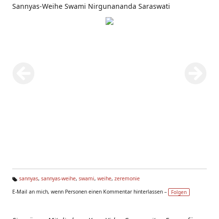
Sannyas-Weihe Swami Nirgunananda Saraswati
sannyas
,
sannyas-weihe
,
swami
,
weihe
,
zeremonie
Ta
E-Mail an mich, wenn Personen einen Kommentar hinterlassen –
Folgen
g
s: