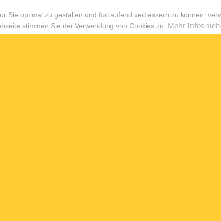
r Sie optimal zu gestalten und fortlaufend verbessern zu können, ver
Mehr Infos sieh
ebseite stimmen Sie der Verwendung von Cookies zu.