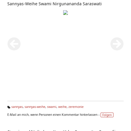
Sannyas-Weihe Swami Nirgunananda Saraswati
sannyas
,
sannyas-weihe
,
swami
,
weihe
,
zeremonie
Ta
E-Mail an mich, wenn Personen einen Kommentar hinterlassen –
Folgen
g
s: